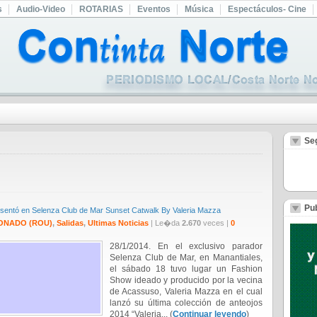
s
Audio-Video
ROTARIAS
Eventos
Música
Espectáculos- Cine
Se
Pub
entó en Selenza Club de Mar Sunset Catwalk By Valeria Mazza
ONADO (ROU)
,
Salidas
,
Ultimas Noticias
| Le�da
2.670
veces |
0
28/1/2014. En el exclusivo parador
Selenza Club de Mar, en Manantiales,
el sábado 18 tuvo lugar un Fashion
Show ideado y producido por la vecina
de Acassuso, Valeria Mazza en el cual
lanzó su última colección de anteojos
2014 “Valeria... (
Continuar leyendo
)