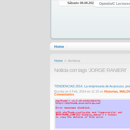
Sábado 08.08.2026
Opinión/C Lectore
Home
Home
» Archivos
Noticia con tags ‘JORGE RANIERI’
TENDENCIAS 2014. La empresaria de Acassuso, pres
Escrita on 4 Feb, 2014 en 11:15 en
Historias
,
MALD
Comentarios