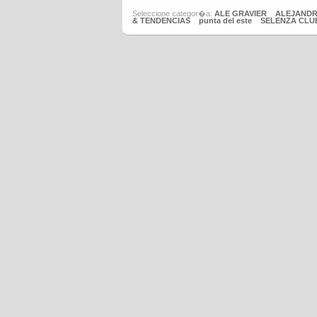
Seleccione categor�a:
ALE GRAVIER
ALEJANDR
& TENDENCIAS
punta del este
SELENZA CLU