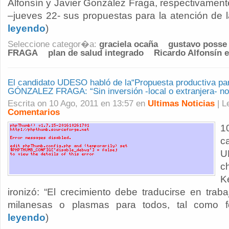
Alfonsín y Javier González Fraga, respectivamen
–jueves 22- sus propuestas para la atención de la
leyendo
)
Seleccione categor�a:
graciela ocaña
gustavo posse
FRAGA
plan de salud integrado
Ricardo Alfonsín e
El candidato UDESO habló de la“Propuesta productiva par
GÓNZALEZ FRAGA: “Sin inversión -local o extranjera- no 
Escrita on 10 Ago, 2011 en 13:57 en
Ultimas Noticias
| 
Comentarios
10
c
U
c
K
ironizó: “El crecimiento debe traducirse en tra
milanesas o plasmas para todos, tal como fo
leyendo
)