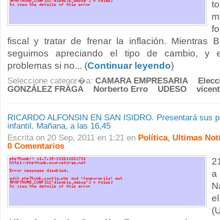
t
m
f
fiscal y tratar de frenar la inflación. Mientras 
seguimos apreciando el tipo de cambio, y 
problemas si no... (
Continuar leyendo
)
Seleccione categor�a:
CAMARA EMPRESARIA
Elecc
GONZÁLEZ FRAGA
Norberto Erro
UDESO
vicen
RICARDO ALFONSIN EN SAN ISIDRO. Presentará sus pr
infantil. Mañana, a las 16,45
Escrita on 20 Sep, 2011 en 1:21 en
Política
,
Ultimas Not
0 Comentarios
2
a
N
e
(