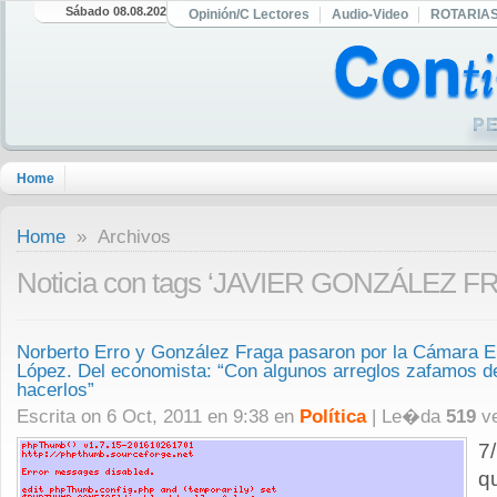
Sábado 08.08.2026
Opinión/C Lectores
Audio-Video
ROTARIA
Home
Home
» Archivos
Noticia con tags ‘JAVIER GONZÁLEZ F
Norberto Erro y González Fraga pasaron por la Cámara E
López. Del economista: “Con algunos arreglos zafamos de
hacerlos”
Escrita on 6 Oct, 2011 en 9:38 en
Política
| Le�da
519
ve
7
q