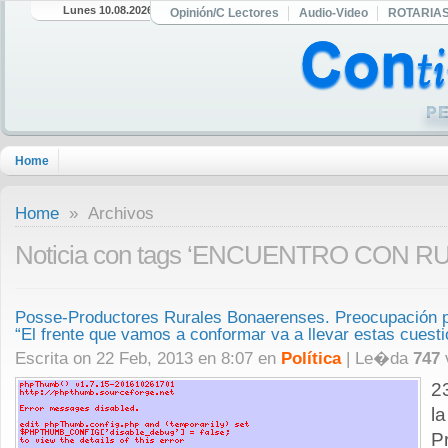
Lunes 10.08.2026
Opinión/C Lectores
Audio-Video
ROTARIA
Home
Home
» Archivos
Noticia con tags ‘ENCUENTRO CON R
Posse-Productores Rurales Bonaerenses. Preocupación po
“El frente que vamos a conformar va a llevar estas cuest
Escrita on 22 Feb, 2013 en 8:07 en
Política
| Le�da
747
2
l
P