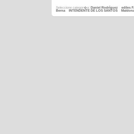
Seleccione categor�a:
Daniel Rodríguez
ediles 
Berna
INTENDENTE DE LOS SANTOS
Maldon