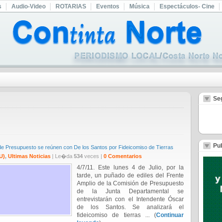
s
Audio-Video
ROTARIAS
Eventos
Música
Espectáculos- Cine
Se
Pub
e Presupuesto se reúnen con De los Santos por Fideicomiso de Tierras
U)
,
Ultimas Noticias
| Le�da
534
veces |
0 Comentarios
4/7/11. Este lunes 4 de Julio, por la
tarde, un puñado de ediles del Frente
Amplio de la Comisión de Presupuesto
de la Junta Departamental se
entrevistarán con el Intendente Óscar
de los Santos. Se analizará el
fideicomiso de tierras ... (
Continuar