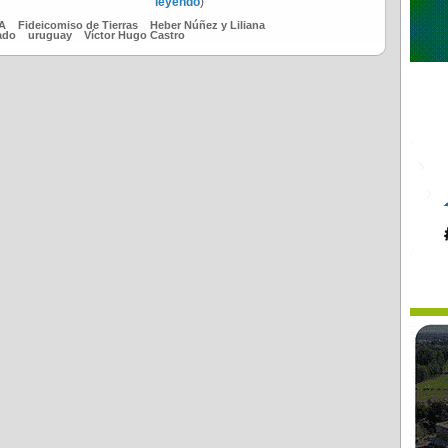
leyendo
)
FA
Fideicomiso de Tierras
Heber Núñez y Liliana
ado
uruguay
Víctor Hugo Castro