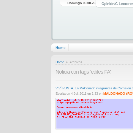
Domingo 09.08.2026
Opinión/C Lectore
Home
Home
» Archivos
Noticia con tags ‘ediles FA’
VIVÍ PUNTA. En Maldonado integrantes de Comisión d
Escrita on 4 Jul, 2011 en 1:33 en
MALDONADO (RO