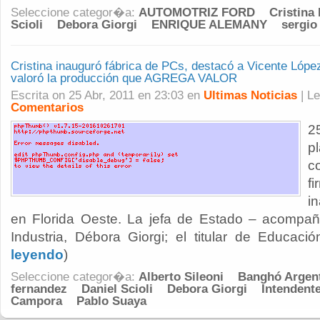
Seleccione categor�a:
AUTOMOTRIZ FORD
Cristina
Scioli
Debora Giorgi
ENRIQUE ALEMANY
sergio
Cristina inauguró fábrica de PCs, destacó a Vicente Lópe
valoró la producción que AGREGA VALOR
Escrita on 25 Abr, 2011 en 23:03 en
Ultimas Noticias
| L
Comentarios
2
p
c
f
i
en Florida Oeste. La jefa de Estado – acompañ
Industria, Débora Giorgi; el titular de Educación
leyendo
)
Seleccione categor�a:
Alberto Sileoni
Banghó Argen
fernandez
Daniel Scioli
Debora Giorgi
Intendent
Campora
Pablo Suaya