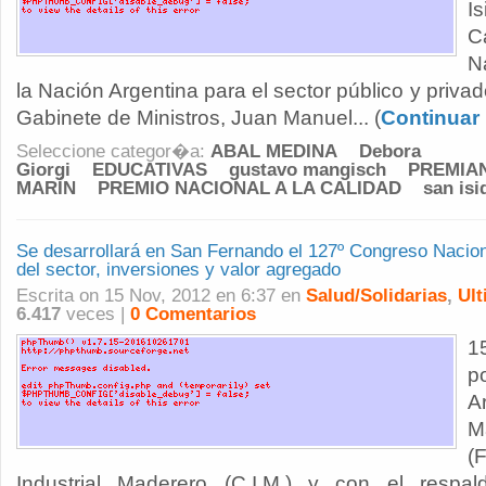
I
C
N
la Nación Argentina para el sector público y priva
Gabinete de Ministros, Juan Manuel... (
Continuar
Seleccione categor�a:
ABAL MEDINA
Debora
Giorgi
EDUCATIVAS
gustavo mangisch
PREMIA
MARÍN
PREMIO NACIONAL A LA CALIDAD
san isi
Se desarrollará en San Fernando el 127º Congreso Nacion
del sector, inversiones y valor agregado
Escrita on 15 Nov, 2012 en 6:37 en
Salud/Solidarias
,
Ult
6.417
veces |
0 Comentarios
1
p
A
M
(
Industrial Maderero (C.I.M.) y con el respa