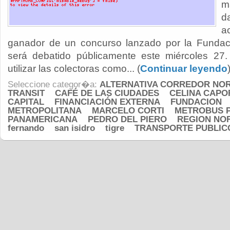
m
d
a
ganador de un concurso lanzado por la Fundaci
será debatido públicamente este miércoles 27. 
utilizar las colectoras como... (
Continuar leyendo
Seleccione categor�a:
ALTERNATIVA CORREDOR NO
TRANSIT
CAFÉ DE LAS CIUDADES
CELINA CAPO
CAPITAL
FINANCIACIÓN EXTERNA
FUNDACION
METROPOLITANA
MARCELO CORTI
METROBUS P
PANAMERICANA
PEDRO DEL PIERO
REGION NO
fernando
san isidro
tigre
TRANSPORTE PUBLIC