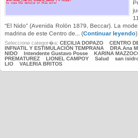
P
j
1
“El Nido” (Avenida Rolón 1879, Beccar). La mode
madrina de este Centro de... (
Continuar leyendo
)
Seleccione categor�a:
CECILIA DOPAZO
CENTRO D
INFNATIL Y ESTIMULACIÓN TEMPRANA
DRA.Ana M
NIDO
Intendente Gustavo Posse
KARINA MAZZOC
PREMATUREZ
LIONEL CAMPOY
Salud
san isidr
LIO
VALERIA BRITOS