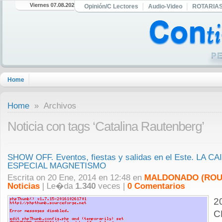
Viernes 07.08.2026
Opinión/C Lectores
Audio-Video
ROTARIA
Home
Home
» Archivos
Noticia con tags ‘Catalina Rautenberg’
SHOW OFF. Eventos, fiestas y salidas en el Este. LA 
ESPECIAL MAGNETISMO
Escrita on 20 Ene, 2014 en 12:48 en
MALDONADO (ROU
Noticias
| Le�da
1.340
veces |
0 Comentarios
2
C