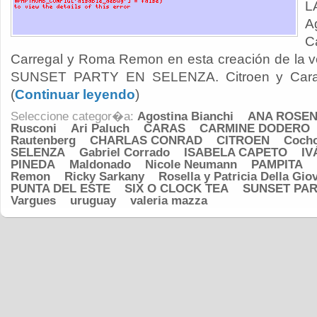
L
A
C
Carregal y Roma Remon en esta creación de la 
SUNSET PARTY EN SELENZA. Citroen y Caras f
(
Continuar leyendo
)
Seleccione categor�a:
Agostina Bianchi
ANA ROSE
Rusconi
Ari Paluch
CARAS
CARMINE DODERO
Rautenberg
CHARLAS CONRAD
CITROEN
Coch
SELENZA
Gabriel Corrado
ISABELA CAPETO
IV
PINEDA
Maldonado
Nicole Neumann
PAMPITA
Remon
Ricky Sarkany
Rosella y Patricia Della Gi
PUNTA DEL ESTE
SIX O CLOCK TEA
SUNSET PAR
Vargues
uruguay
valeria mazza