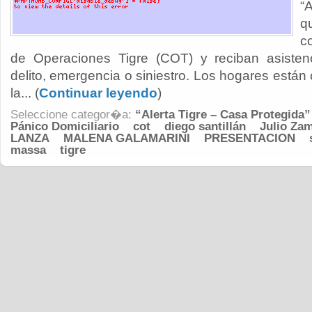
“
q
c
de Operaciones Tigre (COT) y reciban asisten
delito, emergencia o siniestro. Los hogares están
la... (
Continuar leyendo
)
Seleccione categor�a:
“Alerta Tigre – Casa Protegida”
Pánico Domiciliario
cot
diego santillán
Julio Za
LANZA
MALENA GALAMARINI
PRESENTACION
massa
tigre