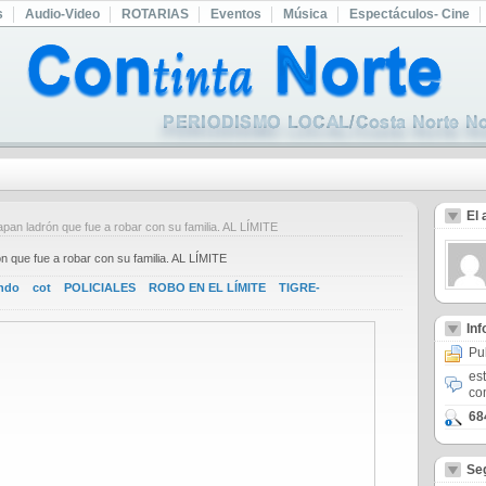
s
Audio-Video
ROTARIAS
Eventos
Música
Espectáculos- Cine
El 
ladrón que fue a robar con su familia. AL LÍMITE
ue fue a robar con su familia. AL LÍMITE
ando
cot
POLICIALES
ROBO EN EL LÍMITE
TIGRE-
In
Pu
es
co
68
Se