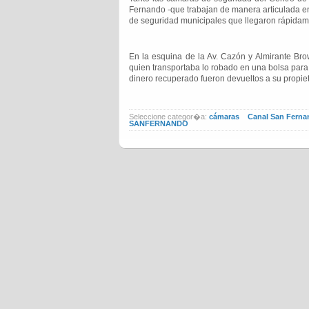
Fernando -que trabajan de manera articulada en e
de seguridad municipales que llegaron rápidame
En la esquina de la Av. Cazón y Almirante Bro
quien transportaba lo robado en una bolsa para 
dinero recuperado fueron devueltos a su propiet
Seleccione categor�a:
cámaras
Canal San Fern
SANFERNANDO