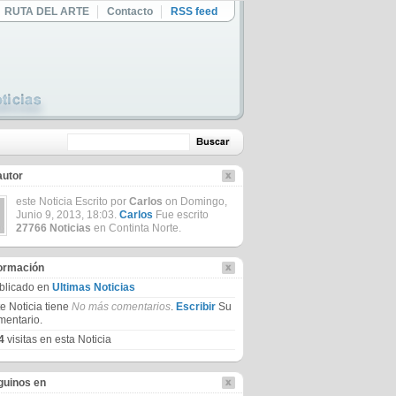
RUTA DEL ARTE
Contacto
RSS feed
autor
este Noticia Escrito por
Carlos
on Domingo,
Junio 9, 2013, 18:03.
Carlos
Fue escrito
27766 Noticias
en Continta Norte.
formación
blicado en
Ultimas Noticias
te Noticia tiene
No más comentarios
.
Escribir
Su
mentario.
4
visitas en esta Noticia
guinos en