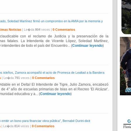
ntado, Soledad Martínez firmó un compromiso en la AMIA por la memoria y
timas Noticias
| Le�da
804
veces |
0 Comentarios
claudicable con el reclamo de Justicia y la preservación de la
mas fatales. La Intendenta de Vicente López, Soledad Martínez,
 intendentes de todo el país del Encuentro... (
Continuar leyendo
)
os isleños, Zamora acompañó el acto de Promesa de Lealtad a la Bandera
s
| Le�da
791
veces |
0 Comentarios
idable en el Delta! El Intendente de Tigre, Julio Zamora, encabezó
s de 4° año de escuelas primarias de Islas en el Recreo 'El Alcázar'.
munidad educativa y a... (
Continuar leyendo
)
n emitir un bono para financiar obra pública”, Bernabé Durini dixit
s
| Le�da
814
veces |
0 Comentarios