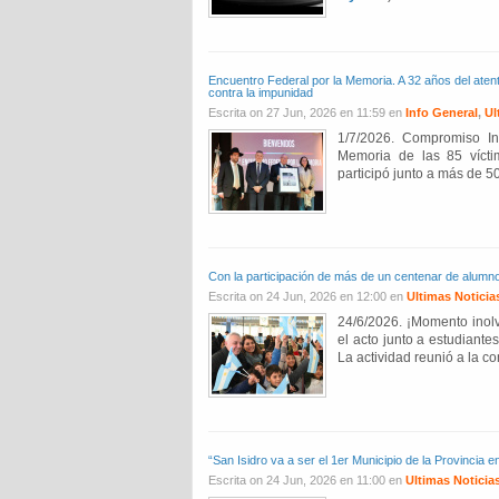
Encuentro Federal por la Memoria. A 32 años del ate
contra la impunidad
Escrita on 27 Jun, 2026 en 11:59 en
Info General
,
Ul
1/7/2026. Compromiso In
Memoria de las 85 vícti
participó junto a más de 50
Con la participación de más de un centenar de alumn
Escrita on 24 Jun, 2026 en 12:00 en
Ultimas Noticia
24/6/2026. ¡Momento inolv
el acto junto a estudiante
La actividad reunió a la co
“San Isidro va a ser el 1er Municipio de la Provincia e
Escrita on 24 Jun, 2026 en 11:00 en
Ultimas Noticia