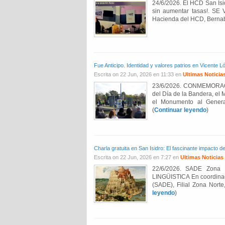
24/6/2026. El HCD San Isid
sin aumentar tasas!. SE
Hacienda del HCD, Bernabé
Fue Anticipo. Identidad y valores patrios en Vicent
Escrita on 22 Jun, 2026 en 11:33 en
Ultimas Noticia
23/6/2026. CONMEMORA
del Día de la Bandera, el 
el Monumento al Genera
(
Continuar leyendo
)
Charla gratuita en San Isidro: El fascinante impacto 
Escrita on 22 Jun, 2026 en 7:27 en
Ultimas Noticias
22/6/2026. SADE Zona N
LINGÜISTICA En coordinaci
(SADE), Filial Zona Norte
leyendo
)