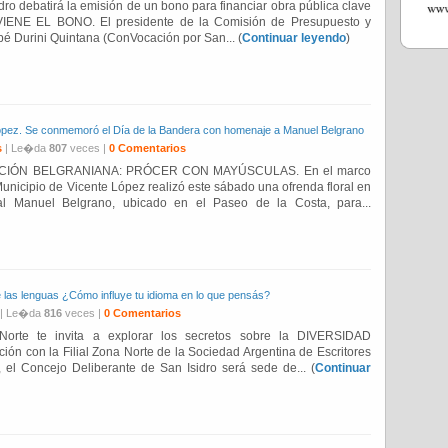
ro debatirá la emisión de un bono para financiar obra pública clave
 VIENE EL BONO. El presidente de la Comisión de Presupuesto y
 Durini Quintana (ConVocación por San... (
Continuar leyendo
)
e López. Se conmemoró el Día de la Bandera con homenaje a Manuel Belgrano
s
| Le�da
807
veces |
0 Comentarios
CIÓN BELGRANIANA: PRÓCER CON MAYÚSCULAS. En el marco
Municipio de Vicente López realizó este sábado una ofrenda floral en
l Manuel Belgrano, ubicado en el Paseo de la Costa, para...
de las lenguas ¿Cómo influye tu idioma en lo que pensás?
| Le�da
816
veces |
0 Comentarios
orte te invita a explorar los secretos sobre la DIVERSIDAD
ón con la Filial Zona Norte de la Sociedad Argentina de Escritores
, el Concejo Deliberante de San Isidro será sede de... (
Continuar