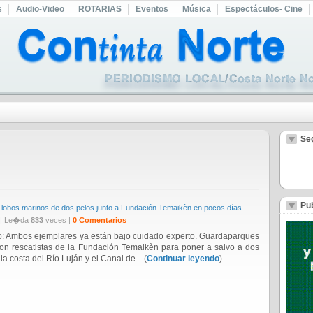
s
Audio-Video
ROTARIAS
Eventos
Música
Espectáculos- Cine
Se
Pub
s lobos marinos de dos pelos junto a Fundación Temaikèn en pocos días
| Le�da
833
veces |
0 Comentarios
o: Ambos ejemplares ya están bajo cuidado experto. Guardaparques
con rescatistas de la Fundación Temaikèn para poner a salvo a dos
a costa del Río Luján y el Canal de... (
Continuar leyendo
)