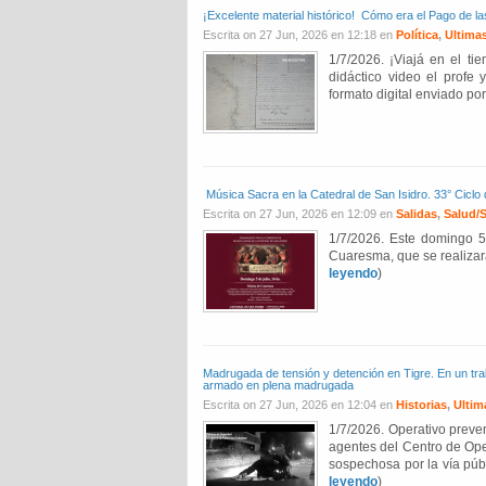
¡Excelente material histórico! Cómo era el Pago de l
Escrita on 27 Jun, 2026 en 12:18 en
Política
,
Ultimas
1/7/2026. ¡Viajá en el t
didáctico video el profe 
formato digital enviado por 
Música Sacra en la Catedral de San Isidro. 33° Ciclo
Escrita on 27 Jun, 2026 en 12:09 en
Salidas
,
Salud/S
1/7/2026. Este domingo 5
Cuaresma, que se realizará 
leyendo
)
Madrugada de tensión y detención en Tigre. En un trab
armado en plena madrugada
Escrita on 27 Jun, 2026 en 12:04 en
Historias
,
Ultim
1/7/2026. Operativo preve
agentes del Centro de Ope
sospechosa por la vía públi
leyendo
)