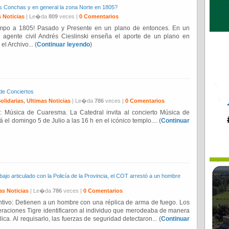
as Conchas y en general la zona Norte en 1805?
 Noticias
| Le�da
809
veces |
0 Comentarios
iempo a 1805! Pasado y Presente en un plano de entonces. En un
y agente civil Andrés Cieslinski enseña el aporte de un plano en
el Archivo... (
Continuar leyendo
)
 de Conciertos
olidarias
,
Ultimas Noticias
| Le�da
786
veces |
0 Comentarios
: Música de Cuaresma. La Catedral invita al concierto Música de
el domingo 5 de Julio a las 16 h en el icónico templo.... (
Continuar
ajo articulado con la Policía de la Provincia, el COT arrestó a un hombre
as Noticias
| Le�da
786
veces |
0 Comentarios
ntivo: Detienen a un hombre con una réplica de arma de fuego. Los
raciones Tigre identificaron al individuo que merodeaba de manera
ca. Al requisarlo, las fuerzas de seguridad detectaron... (
Continuar