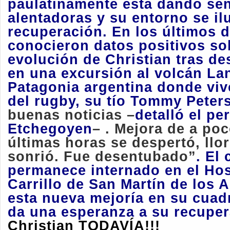
paulatinamente está dando se
alentadoras y su entorno se il
recuperación. En los últimos d
conocieron datos positivos so
evolución de Christian tras 
en una excursión al volcán Lan
Patagonia argentina donde vive
del rugby, su tío Tommy Peters
buenas noticias –
detalló el pe
Etchegoyen
– . Mejora de a poc
últimas horas se despertó, llo
sonrió. Fue desentubado”
. El 
permanece internado en el Ho
Carrillo de San Martín de los 
esta nueva mejoría en su cuadr
da una esperanza a su recupe
Christian TODAVÍA!!!