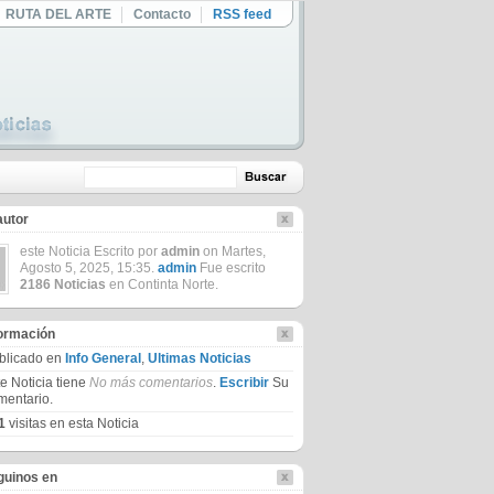
RUTA DEL ARTE
Contacto
RSS feed
autor
este Noticia Escrito por
admin
on Martes,
Agosto 5, 2025, 15:35.
admin
Fue escrito
2186 Noticias
en Continta Norte.
formación
blicado en
Info General
,
Ultimas Noticias
te Noticia tiene
No más comentarios
.
Escribir
Su
mentario.
1
visitas en esta Noticia
guinos en