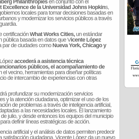
berg Philanthropies
en conjunto con el
 Excellence de la Universidad Johns Hopkin
s,
 gobiernos locales para tomar decisiones basadas en
 urbanos y modernizar los servicios públicos a través
guardia.
 certificación
What Works Cities,
un estándar
ón pública basada en datos que V
icente López
a par de ciudades como
Nueva York, Chicago y
e López
accederá a asistencia técnica
funcionarios públicos, el acompañamiento de
 el vecino, herramientas para diseñar políticas
cio de intercambio de experiencias con otras
drá profundizar su modernización servicios
es y la atención ciudadana, optimizar el uso de los
ción de problemas a través de inteligencia artificial,
daptadas a las necesidades locales. El lanzamiento
de julio, y desde entonces los equipos del municipio
ara definir líneas estratégicas de acción.
ncia artificial y el análisis de datos permiten predecir
la satisfacción ciudadana, Vicente López da un nuevo