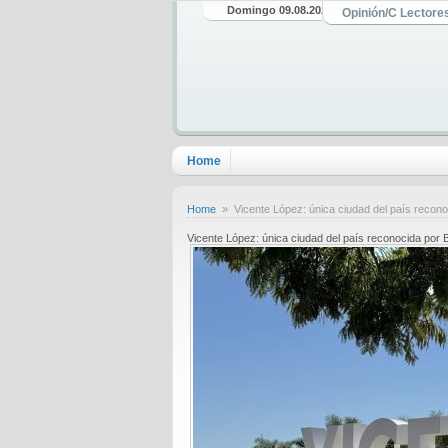
Domingo 09.08.2026
Opinión/C Lectore
Home
Home
» Vicente López: única ciudad del país recon
Vicente López: única ciudad del país reconocida po