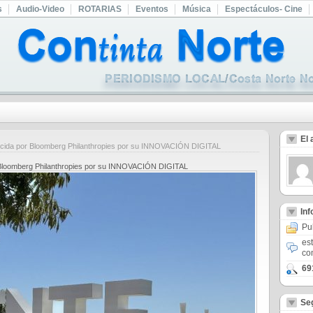
s
Audio-Video
ROTARIAS
Eventos
Música
Espectáculos- Cine
El 
ocida por Bloomberg Philanthropies por su INNOVACIÓN DIGITAL
r Bloomberg Philanthropies por su INNOVACIÓN DIGITAL
In
Pu
es
co
69
Se