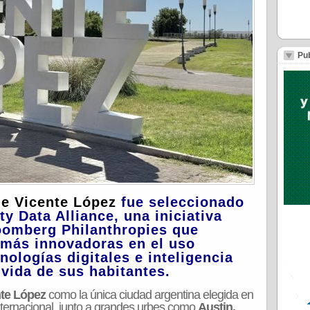
Pub
e Vicente Lópe
z
fue seleccionado
ty Data Alliance,
una iniciativa
oomberg Philanthropies
que
 más innovadoras en el
uso
nologías digitales e inteligencia
 vida de sus habitantes.
te López
como la única ciudad argentina elegida en
nternacional, junto a grandes urbes como
Austin,