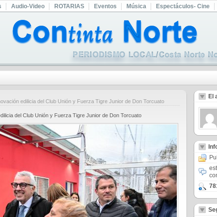
s
Audio-Video
ROTARIAS
Eventos
Música
Espectáculos- Cine
El 
vación edilicia del Club Unión y Fuerza Tigre Junior de Don Torcuato
dilicia del Club Unión y Fuerza Tigre Junior de Don Torcuato
In
Pu
es
co
78
Se