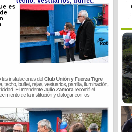
techo, vestuarios,
buffet,
ue es
 de
on
a
 las instalaciones del
Club Unión y Fuerza Tigre
techo, buffet, rejas, vestuarios, parrilla, iluminación,
tricidad. El Intendente
Julio Zamora
recorrió el
cimiento de la institución y dialogar con los