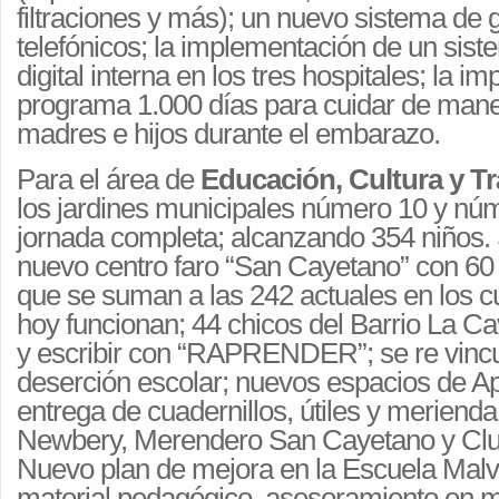
filtraciones y más); un nuevo sistema de 
telefónicos; la implementación de un sist
digital interna en los tres hospitales; la i
programa 1.000 días para cuidar de maner
madres e hijos durante el embarazo.
Para el área de
Educación, Cultura y T
los jardines municipales número 10 y nú
jornada completa; alcanzando 354 niños.
nuevo centro faro “San Cayetano” con 60
que se suman a las 242 actuales en los c
hoy funcionan; 44 chicos del Barrio La C
y escribir con “RAPRENDER”; se re vincu
deserción escolar; nuevos espacios de A
entrega de cuadernillos, útiles y meriend
Newbery, Merendero San Cayetano y Clu
Nuevo plan de mejora en la Escuela Malv
material pedagógico, asesoramiento en m