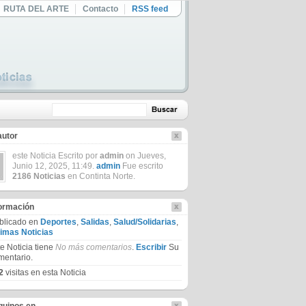
RUTA DEL ARTE
Contacto
RSS feed
autor
este Noticia Escrito por
admin
on Jueves,
Junio 12, 2025, 11:49.
admin
Fue escrito
2186 Noticias
en Continta Norte.
formación
blicado en
Deportes
,
Salidas
,
Salud/Solidarias
,
timas Noticias
te Noticia tiene
No más comentarios
.
Escribir
Su
mentario.
2
visitas en esta Noticia