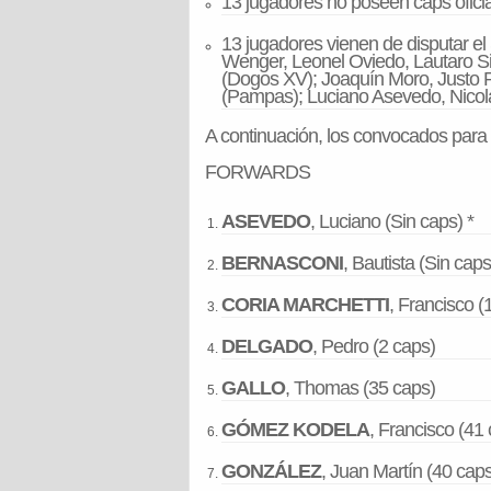
13 jugadores no poseen caps oficia
13 jugadores vienen de disputar e
Wenger, Leonel Oviedo, Lautaro S
(Dogos XV); Joaquín Moro, Justo P
(Pampas); Luciano Asevedo, Nicol
A continuación, los convocados para
FORWARDS
ASEVEDO
, Luciano (Sin caps) *
BERNASCONI
, Bautista (Sin caps
CORIA MARCHETTI
, Francisco (
DELGADO
, Pedro (2 caps)
GALLO
, Thomas (35 caps)
GÓMEZ KODELA
, Francisco (41
GONZÁLEZ
, Juan Martín (40 caps