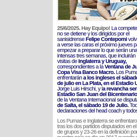
25/6/2025. Hay Equipo!
La compete
no se detiene y los dirigidos por el
sanisidrense
Felipe Contepomi
volv
a verse las caras el próximo jueves p
empezar a preparar lo que serán un
intensas tres semanas, que incluirán 
visitas de
Inglaterra y Uruguay,
correspondientes a la
Ventana de Ju
Copa Visa Banco Macro.
Los Pum
enfrentarán
a los ingleses el sábad
de julio en La Plata, en el Estadio
Jorge Luis Hirschi, y l
a revancha ser
Estadio San Juan del Bicentenari
de la Ventana Internacional se dispu
de Salta, el sábado 19 de Julio.
Tod
declaraciones del head coach y todo
Los Pumas e Inglaterra se enfrentaro
tras los dos partidos disputados en e
de grupos y 23-26 en la definición por 