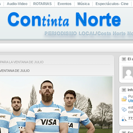
s
Audio-Video
ROTARIAS
Eventos
Música
Espectáculos- Cine
El 
PARA LA VENTANA DE JULIO
 VENTANA DE JULIO
In
Pu
Ul
es
co
77