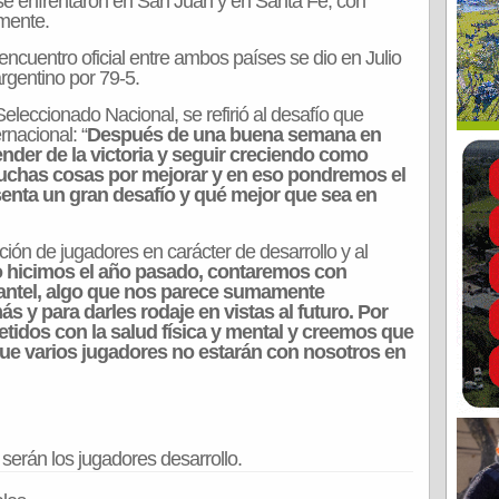
se enfrentaron en San Juan y en Santa Fe, con
amente.
 encuentro oficial entre ambos países se dio en Julio
rgentino por 79-5.
leccionado Nacional, se refirió al desafío que
rnacional: “
Después de una buena semana en
nder de la victoria y seguir creciendo como
chas cosas por mejorar y en eso pondremos el
senta un gran desafío y qué mejor que sea en
ión de jugadores en carácter de desarrollo y al
 hicimos el año pasado, contaremos con
lantel, algo que nos parece sumamente
 y para darles rodaje en vistas al futuro. Por
idos con la salud física y mental y creemos que
que varios jugadores no estarán con nosotros en
serán los jugadores desarrollo.