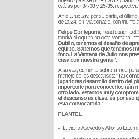
nuestro país se dio en 2017 cuando 
caídas por 34-38 y 25-35, respectiv
Ante Uruguay, por su parte, el último
de 2024, en Maldonado, con triunfo a
Felipe Contepomi,
head coach del Se
tendrá el equipo en esta Ventana Inte
Dublín, tenemos el desafío de apre
equipo. Sabemos que tenemos mu
foco. La Ventana de Julio nos pre
casa con nuestra gente”.
A su vez, comentó sobre la incorporac
manejo de los descansos: “
Tal como
jugadores desarrollo dentro del p
importante para conocerlos aún más
otro lado, estamos muy compromet
el descanso es clave, es por eso 
esta convocatoria”.
PLANTEL
Luciano Asevedo y Alfonso Latorre 