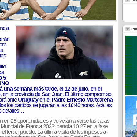
Se
ncia
Pub
erán
ara
as
las
lio
as
o 5
 UNO
á una semana más tarde, el 12 de julio, en el
o
, en la provincia de San Juan. El último compromiso
tará ante
Uruguay en el Padre Ernesto Martearena
os los partidos se jugarán a las 16:40 horas. Acá las
s detalles…
n en 28 oportunidades y volverán a verse las caras
l Mundial de Francia 2023: derrota 10-27 en la fase
el tercer puesto. La última visita de los ingleses a