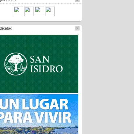
guinos en
licidad