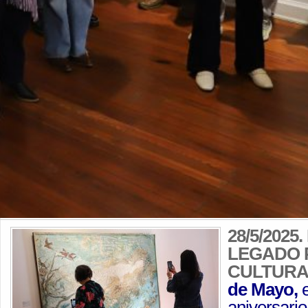
28/5/202
LEGADO 
CULTURA
de Mayo,
e
aniversario