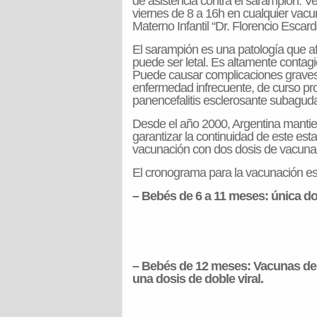
de asistencia contra el sarampión. V
viernes de 8 a 16h en cualquier vacu
Materno Infantil “Dr. Florencio Escard
El sarampión es una patología que afe
puede ser letal. Es altamente contagio
Puede causar complicaciones graves,
enfermedad infrecuente, de curso pr
panencefalitis esclerosante subagud
Desde el año 2000, Argentina mantien
garantizar la continuidad de este est
vacunación con dos dosis de vacuna con
El cronograma para la vacunación es 
– Bebés de 6 a 11 meses: única do
– Bebés de 12 meses: Vacunas del 
una dosis de doble viral.