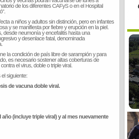
ecinos y vecinas podrán vacunarse de lunes a
natorio de los diferentes CAFyS o en el Hospital
ó”.
cta a niños y adultos sin distinción, pero en infantes
sa y se manifiesta por fiebre y erupción en la piel.
 desde neumonía y encefalitis hasta una
ogresivo y desenlace fatal, denominada
a.
e la condición de país libre de sarampión y para
ado, es necesario sostener altas coberturas de
tra el virus, doble o triple viral.
el siguiente:
sis de vacuna doble viral.
año (incluye triple viral) y al mes nuevamente