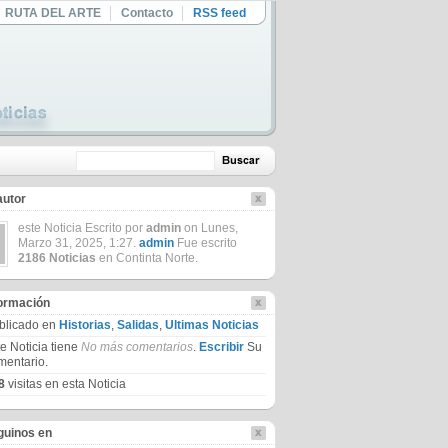
RUTA DEL ARTE
Contacto
RSS feed
autor
este Noticia Escrito por
admin
on Lunes,
Marzo 31, 2025, 1:27.
admin
Fue escrito
2186 Noticias
en Continta Norte.
formación
blicado en
Historias
,
Salidas
,
Ultimas Noticias
te Noticia tiene
No más comentarios
.
Escribir
Su
mentario.
8
visitas en esta Noticia
guinos en