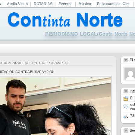
s
Audio-Video
ROTARIAS
Eventos
Música
Espectáculos- Cine
El 
AÑA DE INMUNIZACIÓN CONTRA EL SARAMPIÓN
NMUNIZACIÓN CONTRA EL SARAMPIÓN
In
Pu
es
co
78
Se