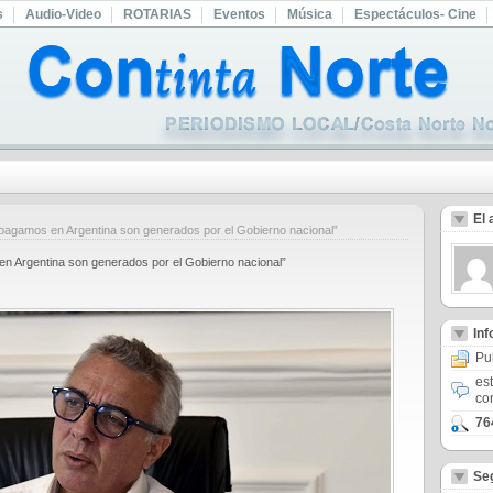
s
Audio-Video
ROTARIAS
Eventos
Música
Espectáculos- Cine
El 
agamos en Argentina son generados por el Gobierno nacional”
n Argentina son generados por el Gobierno nacional”
In
Pu
es
co
76
Se