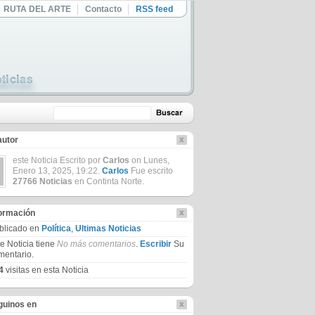
RUTA DEL ARTE
Contacto
RSS feed
autor
este Noticia Escrito por
Carlos
on Lunes,
Enero 13, 2025, 19:22.
Carlos
Fue escrito
27766 Noticias
en Continta Norte.
formación
blicado en
Política
,
Ultimas Noticias
te Noticia tiene
No más comentarios
.
Escribir
Su
mentario.
4
visitas en esta Noticia
guinos en