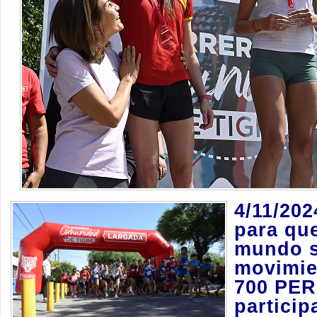
4/11/202
para que
mundo s
movimie
700 PE
particip