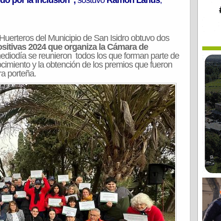
do por la inclusión”,
sostuvo
Ramón Lanús
,
 Huerteros del Municipio de San Isidro obtuvo dos
sitivas 2024 que organiza la Cámara de
ediodía se reunieron todos los que forman parte de
nocimiento y la obtención de los premios que fueron
ra porteña.