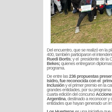
Del encuentro, que se realizó en la p
400, también participaron el intend
Ruedi Bortis
; y el presidente de l
Bekes;
quienes entregaron diplomas
programa.
De entre las
236 propuestas present
Isidro, fue reconocida con el prim
Inclusión
y el primer premio en la c
grandes entidades, por su programa de
cuarta edición del concurso
Accione
Argentina
, destinado a reconocer y d
entidades que hayan generado un imp
Los Huerteros
es una iniciativa que