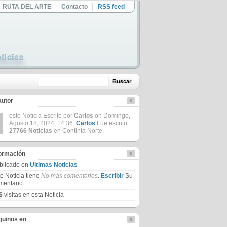
RUTA DEL ARTE
Contacto
RSS feed
autor
este Noticia Escrito por
Carlos
on Domingo,
Agosto 18, 2024, 14:36.
Carlos
Fue escrito
27766 Noticias
en Continta Norte.
formación
blicado en
Ultimas Noticias
te Noticia tiene
No más comentarios
.
Escribir
Su
mentario.
6
visitas en esta Noticia
guinos en