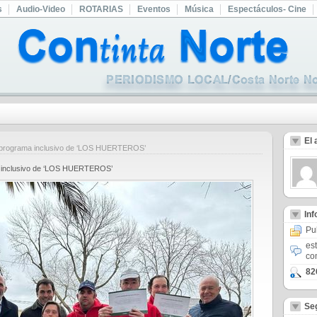
s
Audio-Video
ROTARIAS
Eventos
Música
Espectáculos- Cine
El 
al programa inclusivo de ‘LOS HUERTEROS’
ma inclusivo de ‘LOS HUERTEROS’
In
Pu
es
co
82
Se