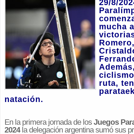
29/8/20
Paralím
comenza
mucha a
victoria
Romero,
Cristald
Ferrand
Además
ciclismo
ruta, te
paratae
natación.
En la primera jornada de los
Juegos Para
2024
la delegación argentina sumó sus pr