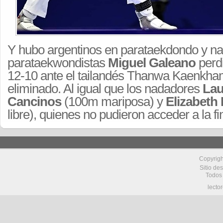
Y hubo argentinos en parataekdondo y nat
parataekwondistas
Miguel Galeano
perdi
12-10 ante el tailandés Thanwa Kaenkha
eliminado. Al igual que los nadadores
Lau
Cancinos
(100m mariposa) y
Elizabeth
libre), quienes no pudieron acceder a la fin
Copyrig
Sitio de
Todos
lecto