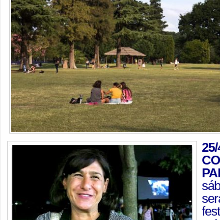
25
CO
PA
sáb
ser
fes