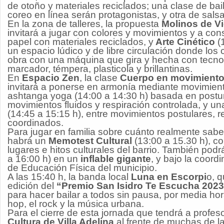
de otoño y materiales reciclados; una clase de bai
coreo en línea serán protagonistas, y otra de salsa
En la zona de talleres, la propuesta
Molinos de V
invitará a jugar con colores y movimientos y a cons
papel con materiales reciclados, y
Arte Cinético
(1
un espacio lúdico y de libre circulación donde los
obra con una máquina que gira y hecha con tecn
marcador, témpera, plasticola y brillantinas.
En
Espacio Zen
, la clase
Cuerpo en movimient
invitará a ponerse en armonía mediante movimient
ashtanga yoga (14:00 a 14:30 h) basada en postu
movimientos fluidos y respiración controlada, y un
(14:45 a 15:15 h), entre movimientos postulares, r
coordinados.
Para jugar en familia sobre cuánto realmente sabe
habrá un
Memotest Cultural
(13:00 a 15.30 h), co
lugares e hitos culturales del barrio. También podr
a 16:00 h) en un
inflable gigante
, y bajo la coord
de Educación Física del municipio.
A las 15:40 h, la banda local
Luna en Escorpi
o, q
edición del
“Premio San Isidro Te Escucha 2023
para hacer bailar a todos sin pausa, por media hor
hop, el rock y la música urbana.
Para el cierre de esta jornada que tendrá a profeso
Cultura de Villa Adelina
al frente de muchas de la