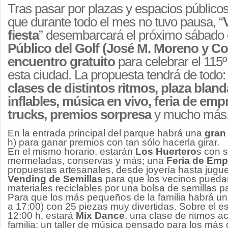
Tras pasar por plazas y espacios público
que durante todo el mes no tuvo pausa, “
fiesta
” desembarcará el próximo sábado 
Público del Golf (José M. Moreno y C
encuentro gratuito
para celebrar el 115º
esta ciudad. La propuesta tendrá de todo
clases de distintos ritmos, plaza blan
inflables, música en vivo, feria de em
trucks, premios sorpresa
y mucho más
En la entrada principal del parque habrá una
gran 
h) para ganar premios con tan sólo hacerla girar.
En el mismo horario, estarán
Los Huertero
s con s
mermeladas, conservas y más; una
Feria de Em
propuestas artesanales, desde joyería hasta juguet
Vending de Semillas
para que los vecinos pueda
materiales reciclables por una bolsa de semillas pa
Para que los más pequeños de la familia habrá u
a 17:00) con 25 piezas muy divertidas. Sobre el e
12:00 h, estará
Mix Dance
, una clase de ritmos ac
familia; un taller de música pensado para los más