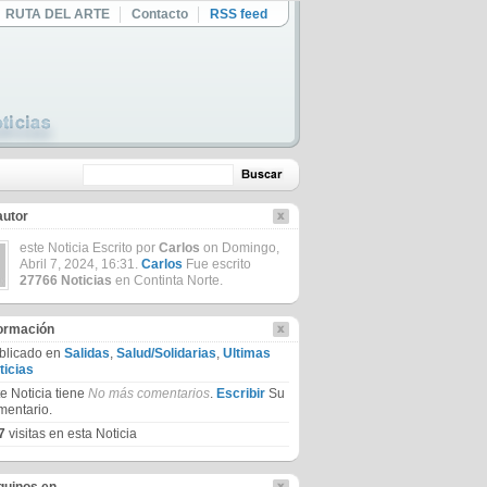
RUTA DEL ARTE
Contacto
RSS feed
autor
este Noticia Escrito por
Carlos
on Domingo,
Abril 7, 2024, 16:31.
Carlos
Fue escrito
27766 Noticias
en Continta Norte.
formación
blicado en
Salidas
,
Salud/Solidarias
,
Ultimas
ticias
te Noticia tiene
No más comentarios
.
Escribir
Su
mentario.
7
visitas en esta Noticia