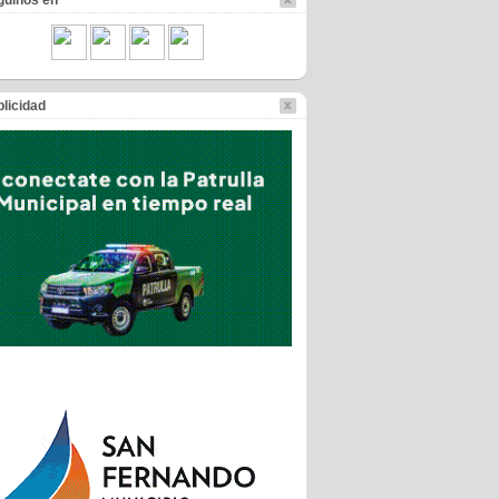
guinos en
licidad