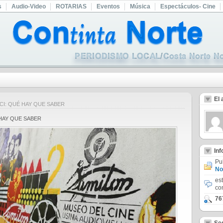
s
Audio-Video
ROTARIAS
Eventos
Música
Espectáculos- Cine
El 
AFICI: QUÉ HAY QUE SABER
UÉ HAY QUE SABER
In
Pu
No
es
co
76