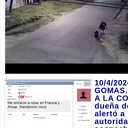
10/4/20
GOMAS
A LA CO
dueña d
alertó a 
autorid