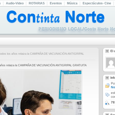
s
Audio-Video
ROTARIAS
Eventos
Música
Espectáculos- Cine
El 
o todos los años relaiza la CAMPAÑA DE VACUNACIÓN ANTIGRIPAL
los años relaiza la CAMPAÑA DE VACUNACIÓN ANTIGRIPAL GRATUITA
In
Pu
No
es
co
79