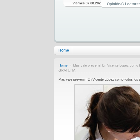
Viernes 07.08.2026
Opinión/C Lectore
Home
Home
» Más vale prevenir! En Vicente López com
GRATUITA
Más vale prevenir! En Vicente López como todos 