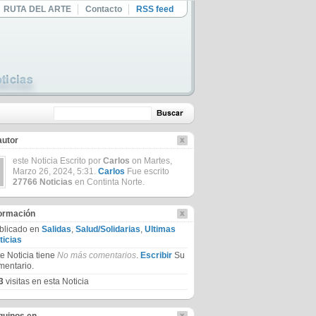
RUTA DEL ARTE
Contacto
RSS feed
autor
este Noticia Escrito por
Carlos
on Martes,
Marzo 26, 2024, 5:31.
Carlos
Fue escrito
27766 Noticias
en Continta Norte.
formación
blicado en
Salidas
,
Salud/Solidarias
,
Ultimas
ticias
te Noticia tiene
No más comentarios
.
Escribir
Su
mentario.
3
visitas en esta Noticia