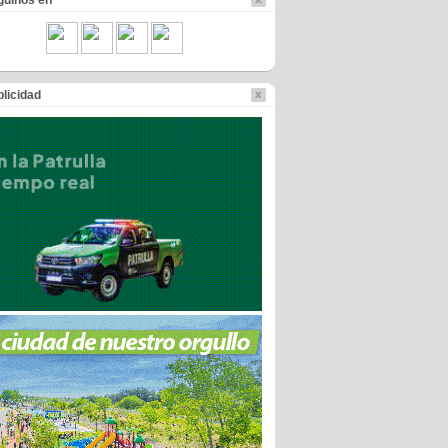
guinos en
licidad