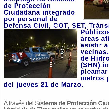
de Protección
Ciudadana integrado
por personal de
Defensa Civil, COT, SET, Tráns
Públicos
áreas af
asistir 
vecinas.
de Hidro
(SHN) i
pleamar
metros p
del jueves 21 de Marzo
.
A través del S
istema de Protección Ci