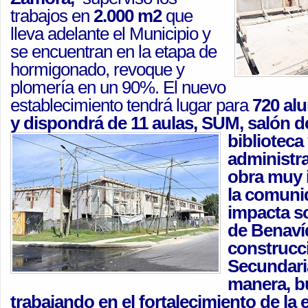
trabajos en
2.000 m2
que
lleva adelante el Municipio y
se encuentran en la etapa de
hormigonado, revoque y
plomería en un 90%. El nuevo
establecimiento tendrá lugar para
720 al
y dispondrá de 11 aulas, SUM, salón de
bibliotec
administra
obra muy 
la comuni
impacta s
de Benavíd
construcci
Secundaria
manera, b
trabajando en el fortalecimiento de la