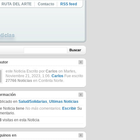
RUTA DEL ARTE
Contacto
RSS feed
autor
este Noticia Escrito por
Carlos
on Martes,
Noviembre 21, 2023, 1:06.
Carlos
Fue escrito
27766 Noticias
en Continta Norte.
formación
blicado en
Salud/Solidarias
,
Ultimas Noticias
te Noticia tiene
No más comentarios
.
Escribir
Su
mentario.
3
visitas en esta Noticia
guinos en