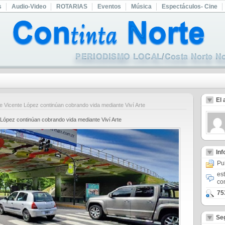
s
Audio-Video
ROTARIAS
Eventos
Música
Espectáculos- Cine
El 
e Vicente López continúan cobrando vida mediante Viví Arte
 López continúan cobrando vida mediante Viví Arte
In
Pu
es
co
75
Se