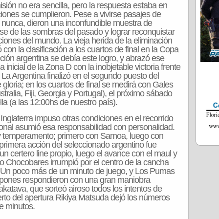
sión no era sencilla, pero la respuesta estaba en
iones se cumplieron. Pese a vivirse pasajes de
 nunca, dieron una inconfundible muestra de
rse de las sombras del pasado y lograr reconquistar
iones del mundo. La vieja herida de la eliminación
 con la clasificación a los cuartos de final en la Copa
ión argentina se debía este logro, y abrazó ese
 inicial de la Zona D con la inobjetable victoria frente
 La Argentina finalizó en el segundo puesto del
gloria; en los cuartos de final se medirá con Gales
stralia, Fiji, Georgia y Portugal), el próximo sábado
la (a las 12:00hs de nuestro país).
 Inglaterra impuso otras condiciones en el recorrido
ional asumió esa responsabilidad con personalidad.
y temperamento; primero con Samoa, luego con
 primera acción del seleccionado argentino fue
n certero line propio, luego el avance con el maul y
ago Chocobares irrumpió por el centro de la cancha
s. Un poco más de un minuto de juego, y Los Pumas
nipones respondieron con una gran maniobra
katava, que sorteó airoso todos los intentos de
cierto del apertura Rikiya Matsuda dejó los números
ce minutos.