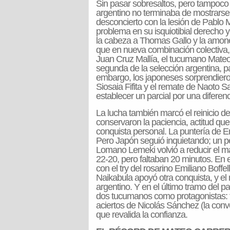
Sin pasar sobresaltos, pero tampoco s
argentino no terminaba de mostrarse c
desconcierto con la lesión de Pablo
problema en su isquiotibial derecho y
la cabeza a Thomas Gallo y la amone
que en nueva combinación colectiva,
Juan Cruz Mallía, el tucumano Mateo 
segunda de la selección argentina, 
embargo, los japoneses sorprendieron
Siosaia Fifita y el remate de Naoto 
establecer un parcial por una diferen
La lucha también marcó el reinicio del
conservaron la paciencia, actitud qu
conquista personal. La puntería de Emi
Pero Japón seguió inquietando; un pe
Lomano Lemeki volvió a reducir el ma
22-20, pero faltaban 20 minutos. En
con el try del rosarino Emiliano Boffel
Naikabula apoyó otra conquista, y el
argentino. Y en el último tramo del p
dos tucumanos como protagonistas: te
aciertos de Nicolás Sánchez (la conve
que revalida la confianza.