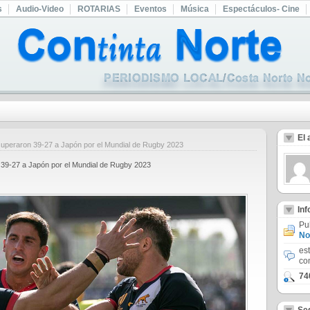
s
Audio-Video
ROTARIAS
Eventos
Música
Espectáculos- Cine
El 
superaron 39-27 a Japón por el Mundial de Rugby 2023
n 39-27 a Japón por el Mundial de Rugby 2023
In
Pu
No
es
co
74