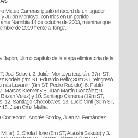
RAS
o Mateo Carreras igualó el récord de un jugador
y Julián Montoya, con tries en un partido
s ante Namibia 14 de octubre de 2003, mientras que
iembre de 2019 frente a Tonga.
 y Japón, último capítulo de la etapa eliminatoria de la
 Joel Sclavi), 2. Julián Montoya (capitán; 37m ST,
ez Kodela (2m ST, Eduardo Bello; 30m ST, reingresó
omás Lavanini (8m ST, Pedro Rubiolo); 6. Pablo
. Marcos Kremer y 8. Juan Martín González; 9.
 Bazán Vélez) y 10. Santiago Carreras (19m ST,
s, 12. Santiago Chocobares, 13. Lucio Cinti (30m ST,
y 15. Juan Cruz Mallía.
pe Contepomi, Andrés Bordoy, Juan M. Fernández
Millar), 2. Shota Horie (8m ST, Atsushi Sakate) y 3.