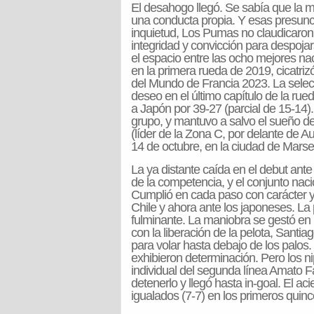
El desahogo llegó. Se sabía que la mi
una conducta propia. Y esas presunc
inquietud, Los Pumas no claudicaron
integridad y convicción para despoja
el espacio entre las ocho mejores nac
en la primera rueda de 2019, cicatrizó
del Mundo de Francia 2023. La selecc
deseo en el último capítulo de la rueda
a Japón por 39-27 (parcial de 15-14).
grupo, y mantuvo a salvo el sueño de 
(líder de la Zona C, por delante de Au
14 de octubre, en la ciudad de Marsel
La ya distante caída en el debut ante
de la competencia, y el conjunto nac
Cumplió en cada paso con carácter 
Chile y ahora ante los japoneses. La
fulminante. La maniobra se gestó en u
con la liberación de la pelota, Santi
para volar hasta debajo de los palo
exhibieron determinación. Pero los 
individual del segunda línea Amato Fa
detenerlo y llegó hasta in-goal. El a
igualados (7-7) en los primeros quin