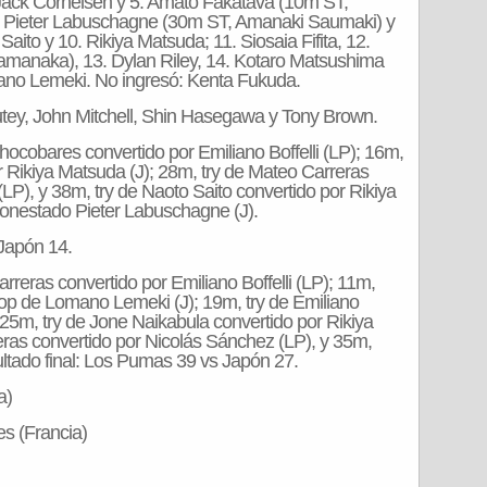
. Jack Cornelsen y 5. Amato Fakatava (10m ST,
7. Pieter Labuschagne (30m ST, Amanaki Saumaki) y
aito y 10. Rikiya Matsuda; 11. Siosaia Fifita, 12.
anaka), 13. Dylan Riley, 14. Kotaro Matsushima
ano Lemeki. No ingresó: Kenta Fukuda.
utey, John Mitchell, Shin Hasegawa y Tony Brown.
hocobares convertido por Emiliano Boffelli (LP); 16m,
 Rikiya Matsuda (J); 28m, try de Mateo Carreras
(LP), y 38m, try de Naoto Saito convertido por Rikiya
monestado Pieter Labuschagne (J).
Japón 14.
reras convertido por Emiliano Boffelli (LP); 11m,
rop de Lomano Lemeki (J); 19m, try de Emiliano
; 25m, try de Jone Naikabula convertido por Rikiya
eras convertido por Nicolás Sánchez (LP), y 35m,
ltado final: Los Pumas 39 vs Japón 27.
a)
es (Francia)