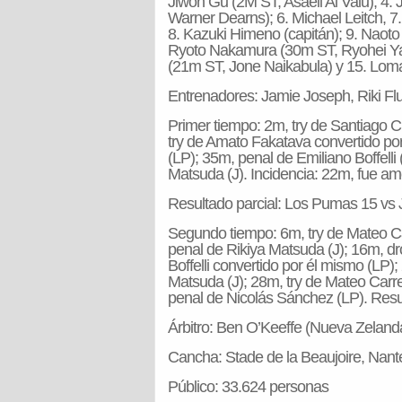
Jiwon Gu (2M ST, Asaeli Ai Valu); 4
Warner Dearns); 6. Michael Leitch, 
8. Kazuki Himeno (capitán); 9. Naoto S
Ryoto Nakamura (30m ST, Ryohei Yam
(21m ST, Jone Naikabula) y 15. Lom
Entrenadores: Jamie Joseph, Riki Fl
Primer tiempo: 2m, try de Santiago C
try de Amato Fakatava convertido por
(LP); 35m, penal de Emiliano Boffelli 
Matsuda (J). Incidencia: 22m, fue a
Resultado parcial: Los Pumas 15 vs 
Segundo tiempo: 6m, try de Mateo Car
penal de Rikiya Matsuda (J); 16m, d
Boffelli convertido por él mismo (LP)
Matsuda (J); 28m, try de Mateo Carr
penal de Nicolás Sánchez (LP). Resu
Árbitro: Ben O’Keeffe (Nueva Zeland
Cancha: Stade de la Beaujoire, Nant
Público: 33.624 personas