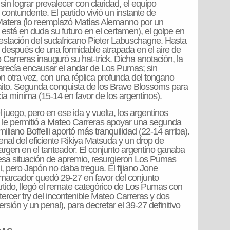
in lograr prevalecer con claridad, el equipo
ontundente. El partido vivió un instante de
 Matera (lo reemplazó Matías Alemanno por un
 está en duda su futuro en el certamen), el golpe en
stación del sudafricano Pieter Labuschagne. Hasta
 después de una formidable atrapada en el aire de
Carreras inauguró su hat-trick. Dicha anotación, la
parecía encausar el andar de Los Pumas; sin
 otra vez, con una réplica profunda del tongano
Saito. Segunda conquista de los Brave Blossoms para
cia mínima (15-14 en favor de los argentinos).
 juego, pero en ese ida y vuelta, los argentinos
e le permitió a Mateo Carreras apoyar una segunda
liano Boffelli aportó más tranquilidad (22-14 arriba).
nal del eficiente Rikiya Matsuda y un drop de
rgen en el tanteador. El conjunto argentino ganaba
 esa situación de apremio, resurgieron Los Pumas
li, pero Japón no daba tregua. El fijiano Jone
 marcador quedó 29-27 en favor del conjunto
artido, llegó el remate categórico de Los Pumas con
rcer try del incontenible Mateo Carreras y dos
rsión y un penal), para decretar el 39-27 definitivo