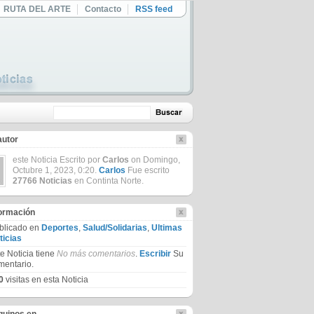
RUTA DEL ARTE
Contacto
RSS feed
autor
este Noticia Escrito por
Carlos
on Domingo,
Octubre 1, 2023, 0:20.
Carlos
Fue escrito
27766 Noticias
en Continta Norte.
formación
blicado en
Deportes
,
Salud/Solidarias
,
Ultimas
ticias
te Noticia tiene
No más comentarios
.
Escribir
Su
mentario.
0
visitas en esta Noticia