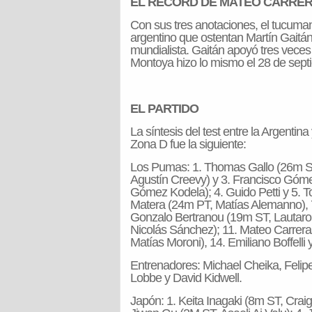
EL RÉCORD DE MATEO CARRE
Con sus tres anotaciones, el tucuman
argentino que ostentan Martín Gaitán 
mundialista. Gaitán apoyó tres vece
Montoya hizo lo mismo el 28 de sept
EL PARTIDO
La síntesis del test entre la Argentina
Zona D fue la siguiente:
Los Pumas: 1. Thomas Gallo (26m ST,
Agustín Creevy) y 3. Francisco Góm
Gómez Kodela); 4. Guido Petti y 5. T
Matera (24m PT, Matías Alemanno), 7
Gonzalo Bertranou (19m ST, Lautaro
Nicolás Sánchez); 11. Mateo Carrera
Matías Moroni), 14. Emiliano Boffelli 
Entrenadores: Michael Cheika, Feli
Lobbe y David Kidwell.
Japón: 1. Keita Inagaki (8m ST, Craig 