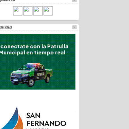
guinos en
licidad