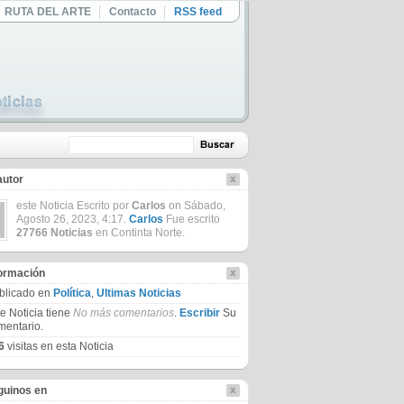
RUTA DEL ARTE
Contacto
RSS feed
autor
este Noticia Escrito por
Carlos
on Sábado,
Agosto 26, 2023, 4:17.
Carlos
Fue escrito
27766 Noticias
en Continta Norte.
formación
blicado en
Política
,
Ultimas Noticias
te Noticia tiene
No más comentarios
.
Escribir
Su
mentario.
6
visitas en esta Noticia
guinos en