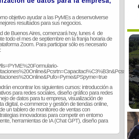
lización de datos para la empresa,
omo objetivo ayudar a las PyMEs a desenvolverse
 mejores resultados para sus negocios.
ad de Buenos Aires, comenzará hoy, lunes 4 de
te todo el mes de septiembre en la franja horaria de
lataforma Zoom. Para participar sólo es necesario
:
ls=PYME%20Formulario-
ciones%20Online&Pcsrtn=Capacitaci%C3%B3n&Pcss=PYM
aciones%20Online&Pufo=Pyme&PSpyme=true
rán encontrar los siguientes cursos: introducción a
ivos para redes sociales, diseño gráfico para redes
nejo de datos para tu empresa, visualización de
digital, e-commerce y gestión de tiendas online,
n de un tablero de monitoreo de ventas con
trategias innovadoras para competir en entorno
cliente, herramientas de IA (Chat GPT), diseño para