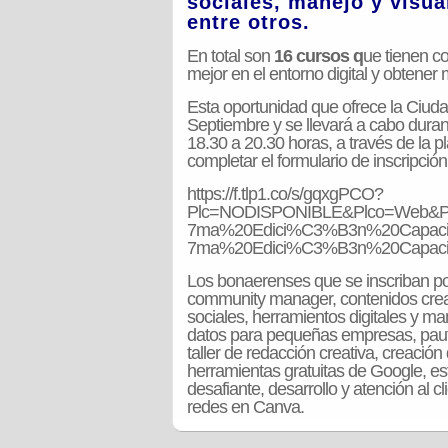
sociales, manejo y visua
entre otros.
En total son
16 cursos q
ue tienen c
mejor en el entorno digital y obtener
Esta oportunidad que ofrece la Ciud
Septiembre y se llevará a cabo duran
18.30 a 20.30 horas, a través de la p
completar el formulario de inscripción
https://f.tlp1.co/s/gqxgPCO?
Plc=NODISPONIBLE&Plco=Web&Pl
7ma%20Edici%C3%B3n%20Capacita
7ma%20Edici%C3%B3n%20Capacit
Los bonaerenses que se inscriban pod
community manager, contenidos creat
sociales, herramientos digitales y ma
datos para pequeñas empresas, pauta 
taller de redacción creativa, creació
herramientas gratuitas de Google, es
desafiante, desarrollo y atención al 
redes en Canva.