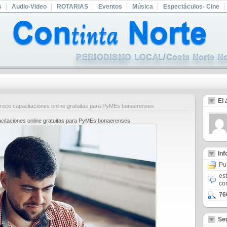
s
Audio-Video
ROTARIAS
Eventos
Música
Espectáculos- Cine
El 
rece capacitaciones online gratuitas para PyMEs bonaerenses
acitaciones online gratuitas para PyMEs bonaerenses
In
Pu
es
co
76
Se