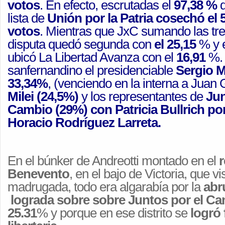
votos
. En efecto, escrutadas el
97,38 %
d
lista de
Unión por la Patria cosechó el 
votos
. Mientras que JxC sumando las tre
disputa quedó segunda con
el 25,15
% y e
ubicó La Libertad Avanza con el
16,91
%. 
sanfernandino el presidenciable
Sergio M
33,34%
, (venciendo en la interna a Juan 
Milei (24,5%)
y los representantes de
Jun
Cambio (29%) con Patricia Bullrich po
Horacio Rodríguez Larreta.
En el búnker de Andreotti montado en el
r
Benevento
, en el bajo de Victoria, que v
madrugada, todo era algarabía por la
abr
lograda sobre sobre Juntos por el Ca
25.31
% y porque en ese distrito se
logró 