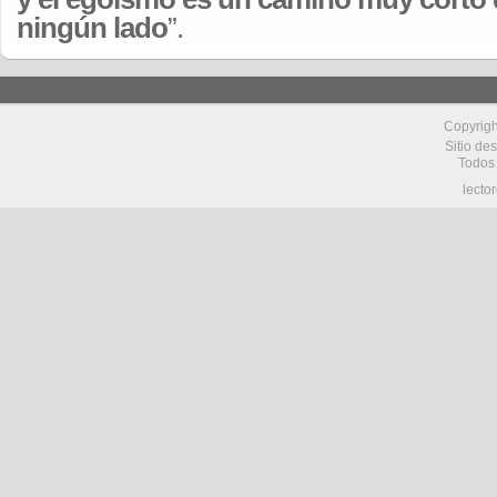
ningún lado
”.
Copyrig
Sitio de
Todos
lecto