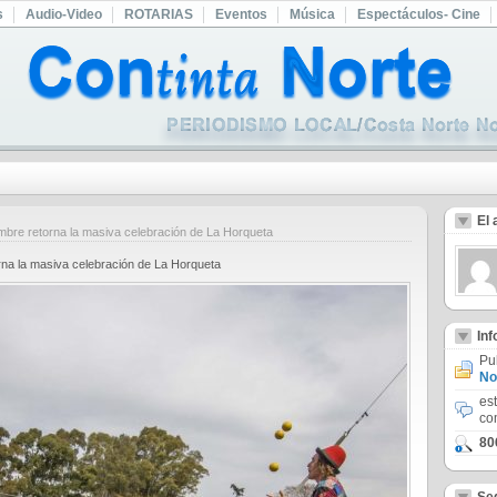
s
Audio-Video
ROTARIAS
Eventos
Música
Espectáculos- Cine
El 
bre retorna la masiva celebración de La Horqueta
na la masiva celebración de La Horqueta
In
Pu
No
es
co
80