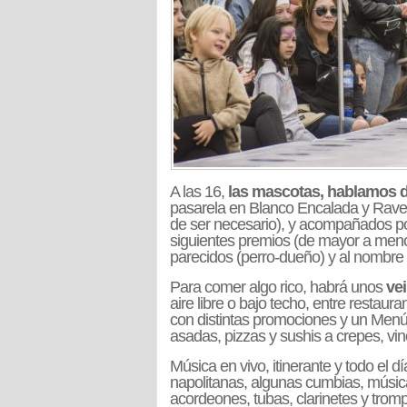
A las 16,
las mascotas, hablamos d
pasarela en Blanco Encalada y Ravel
de ser necesario), y acompañados po
siguientes premios (de mayor a menor
parecidos (perro-dueño) y al nombre d
Para comer algo rico, habrá unos
ve
aire libre o bajo techo, entre restaur
con distintas promociones y un Menú 
asadas, pizzas y sushis a crepes, vino
Música en vivo, itinerante y todo el d
napolitanas, algunas cumbias, músic
acordeones, tubas, clarinetes y trom