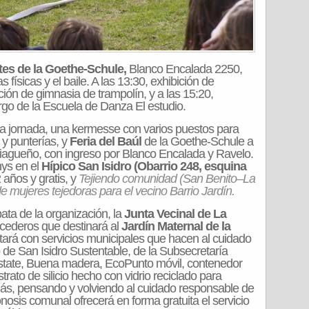
es de la Goethe-Schule,
Blanco Encalada 2250,
 físicas y el baile. A las 13:30, exhibición de
ción de gimnasia de trampolín, y a las 15:20,
argo de la Escuela de Danza El estudio.
la jornada, una kermesse con varios puestos para
 y punterías, y
Feria del Baúl
de la Goethe-Schule a
tiagueño, con ingreso por Blanco Encalada y Ravelo.
ys en el
Hípico San Isidro (Obarrio 248, esquina
2 años y gratis, y
Tejiendo comunidad (San Benito–La
 mujeres tejedoras para el vecino Barrio Jardín.
 pata de la organización, la
Junta Vecinal de La
recederos que destinará al
Jardín Maternal de la
tará con servicios municipales que hacen al cuidado
 de San Isidro Sustentable, de la Subsecretaría
tate, Buena madera, EcoPunto móvil, contenedor
trato de silicio hecho con vidrio reciclado para
más, pensando y volviendo al cuidado responsable de
osis comunal ofrecerá en forma gratuita el servicio