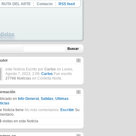
RUTA DEL ARTE
Contacto
RSS feed
autor
este Noticia Escrito por
Carlos
on Lunes,
Agosto 7, 2023, 2:09.
Carlos
Fue escrito
27766 Noticias
en Continta Norte.
formación
blicado en
Info General
,
Salidas
,
Ultimas
ticias
te Noticia tiene
No más comentarios
.
Escribir
Su
mentario.
6
visitas en esta Noticia