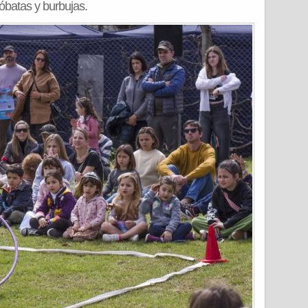
óbatas y burbujas.