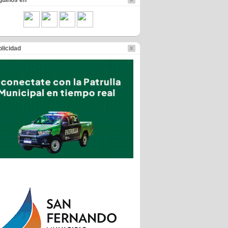
guinos en
licidad