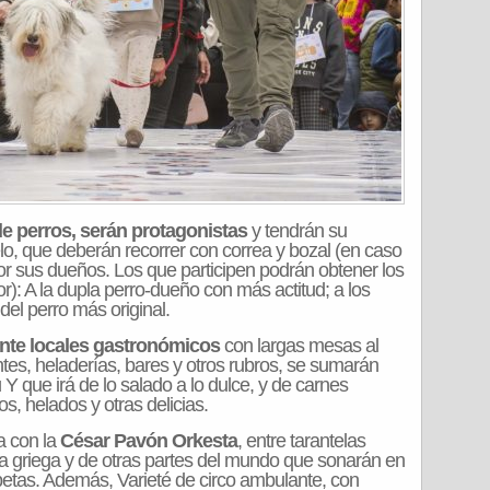
e perros, serán protagonistas
y tendrán su
o, que deberán recorrer con correa y bozal (en caso
r sus dueños. Los que participen podrán obtener los
): A la dupla perro-dueño con más actitud; a los
el perro más original.
inte locales gastronómicos
con largas mesas al
antes, heladerías, bares y otros rubros, se sumarán
Y que irá de lo salado a lo dulce, y de carnes
s, helados y otras delicias.
ía con la
César Pavón Orkesta
, entre tarantelas
a griega y de otras partes del mundo que sonarán en
petas. Además, Varieté de circo ambulante, con