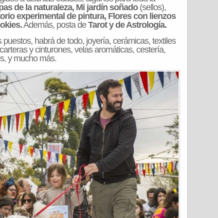
as de la naturaleza, Mi jardín soñado
(sellos),
rio experimental de pintura, Flores con lienzos
okies.
Además, posta de
Tarot y de Astrología.
estos, habrá de todo, joyería, cerámicas, textiles
arteras y cinturones, velas aromáticas, cestería,
os, y mucho más.