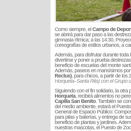
Como siempre, el
Campo de Deport
se abrirá para dar paso a las destrezas
gimnasia rítmica; a las 14:30, Proyec
coreografías de estilos urbanos, a c
Además, para disfrutar durante toda 
divertirse y poner a prueba destrezas
beneficio de escuelas del monte san
Además, paseos en mansísimos pon
Reclus)
, para chicos, a partir de los 
Horqueta–Santa Rita) con el Grupo de
Siguiendo con el fin solidario, la otra
Horqueta
, recibirá alimentos no pe
Capilla San Benito
. También se con
del medio ambiente, estará el Puesto
General de Espacio Público: Compos
para pilas y baterías, y entrega de sus
beneficio de plantas y jardines. Ade
nuestras mascotas, el Puesto de Zoon