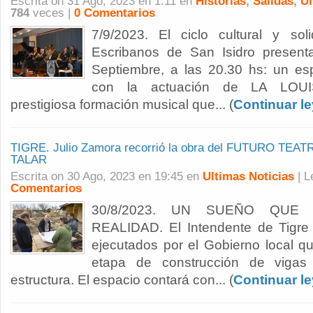
Escrita on 31 Ago, 2023 en 1:11 en
Historias
,
Salidas
,
Ul
784
veces |
0 Comentarios
7/9/2023. El ciclo cultural y sol
Escribanos de San Isidro present
Septiembre, a las 20.30 hs: un esp
con la actuación de LA LOU
prestigiosa formación musical que... (
Continuar l
TIGRE. Julio Zamora recorrió la obra del FUTURO TE
TALAR
Escrita on 30 Ago, 2023 en 19:45 en
Ultimas Noticias
| 
Comentarios
30/8/2023. UN SUEÑO QUE
REALIDAD. El Intendente de Tigre 
ejecutados por el Gobierno local q
etapa de construcción de vigas
estructura. El espacio contará con... (
Continuar l