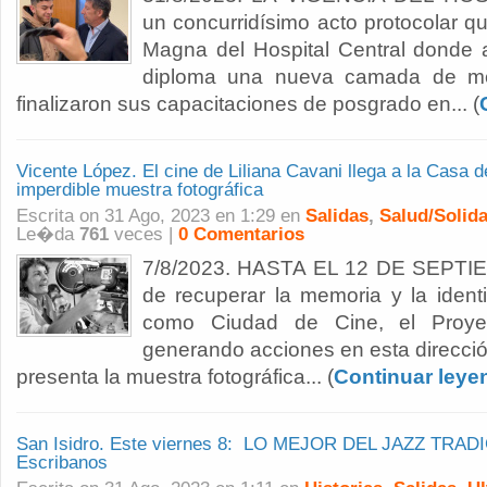
un concurridísimo acto protocolar qu
Magna del Hospital Central donde 
diploma una nueva camada de mé
finalizaron sus capacitaciones de posgrado en... (
Vicente López. El cine de Liliana Cavani llega a la Casa d
imperdible muestra fotográfica
Escrita on 31 Ago, 2023 en 1:29 en
Salidas
,
Salud/Solida
Le�da
761
veces |
0 Comentarios
7/8/2023. HASTA EL 12 DE SEPTIE
de recuperar la memoria y la iden
como Ciudad de Cine, el Proyec
generando acciones en esta direcció
presenta la muestra fotográfica... (
Continuar leye
San Isidro. Este viernes 8: LO MEJOR DEL JAZZ TRADI
Escribanos