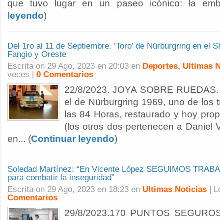
que tuvo lugar en un paseo icónico: la emble
leyendo
)
Del 1ro al 11 de Septiembre. ‘Toro’ de Nürburgring en el 
Fangio y Oreste
Escrita on 29 Ago, 2023 en 20:03 en
Deportes
,
Ultimas N
veces |
0 Comentarios
22/8/2023. JOYA SOBRE RUEDAS. E
el de Nürburgring 1969, uno de los t
las 84 Horas, restaurado y hoy pro
(los otros dos pertenecen a Daniel 
en... (
Continuar leyendo
)
Soledad Martínez: “En Vicente López SEGUIMOS TR
para combatir la inseguridad”
Escrita on 29 Ago, 2023 en 18:23 en
Ultimas Noticias
| 
Comentarios
29/8/2023.170 PUNTOS SEGUROS, t