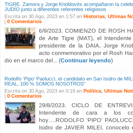
TIGRE. Zamora y Jorge Knoblovits acompañaron la cele
JUDÍO junto a diferentes referentes religiosos
Escrita on 30 Ago, 2023 en 1:57 en
Historias
,
Ultimas No
|
0 Comentarios
6/9/2023. COMIENZO DE ROSH H
de Arte Tigre (MAT), el Intendente
presidente de la DAIA, Jorge Knob
acto conmemorativo por el Rosh Ha
dio en el marco del... (
Continuar leyendo
)
Rodolfo ‘Pipo’ Paolucci, el candidato en San Isidro de 
REAL, 100 % SOMOS NOSOTROS”
Escrita on 30 Ago, 2023 en 0:19 en
Política
,
Ultimas Not
|
0 Comentarios
29/8/2023. CICLO DE ENTREVI
Intendente de cara a los co
hoy….RODOLFO ‘PIPO’ PAOLUCCI, 
Isidro de JAVIER MILEI, conocel