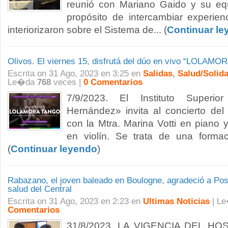
reunió con Mariano Gaido y su equ
propósito de intercambiar experienc
interiorizaron sobre el Sistema de... (
Continuar le
Olivos. El viernes 15, disfrutá del dúo en vivo “LOLAM
Escrita on 31 Ago, 2023 en 3:25 en
Salidas
,
Salud/Solida
Le�da
768
veces |
0 Comentarios
7/9/2023. El Instituto Super
Hernández» invita al concierto de
con la Mtra. Marina Votti en piano 
en violín. Se trata de una forma
(
Continuar leyendo
)
Rabazano, el joven baleado en Boulogne, agradeció a Pos
salud del Central
Escrita on 31 Ago, 2023 en 2:23 en
Ultimas Noticias
| L
Comentarios
31/8/2023. LA VIGENCIA DEL HOS