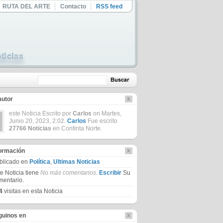
RUTA DEL ARTE
Contacto
RSS feed
autor
este Noticia Escrito por
Carlos
on Martes,
Junio 20, 2023, 2:02.
Carlos
Fue escrito
27766 Noticias
en Continta Norte.
formación
blicado en
Política
,
Ultimas Noticias
te Noticia tiene
No más comentarios
.
Escribir
Su
mentario.
4
visitas en esta Noticia
guinos en