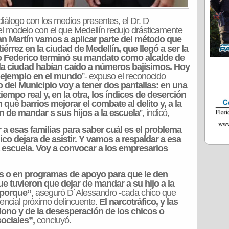
 diálogo con los medios presentes, el Dr. D
del modelo con el que Medellín redujo drásticamente
n Martín vamos a aplicar parte del método que
érrez en la ciudad de Medellín, que llegó a ser la
o Federico terminó su mandato como alcalde de
e la ciudad habían caído a números bajísimos. Hoy
s ejemplo en el mundo
”- expuso el reconocido
o del Municipio voy a tener dos pantallas: en una
tiempo real y, en la otra, los índices de deserción
qué barrios mejorar el combate al delito y, a la
n de mandar s sus hijos a la escuela
”, indicó,
r a esas familias para saber cuál es el problema
hico dejara de asistir. Y vamos a respaldar a esa
la escuela. Voy a convocar a los empresarios
sas o en programas de apoyo para que le den
e tuvieron que dejar de mandar a su hijo a la
 porque”
, aseguró D´Alessandro -cada chico que
tencial próximo delincuente.
El narcotráfico, y las
dono y de la desesperación de los chicos o
ociales”,
concluyó.