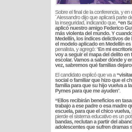
Sobre el final de la conferencia, y en
´Alessandro dijo que aplicará parte 
la inseguridad, indicando que,
“en Sa
aplicó nuestro amigo Federico Guti
más violenta del mundo. Y cuand
Medellín, los índices delictivos d
el modelo aplicado en Medellín e
penalista, y agregó: “
En mi escritori
voy a seguir el mapa del delito en 
escolar. Vamos a saber dónde y en 
vez, sabremos qué familias dejaro
El candidato explicó que va a
“visita
social o familiar que hizo que el c
familia para que su hijo vuelva a 
Pymes para que me ayuden
”.
“Ellos recibirán beneficios en ta
trabajo a ese padre o esa madre qu
escuela, para que el chico vuelva,
pierde el sistema educativo es un po
bandas, reclutan a partir del aban
adolescentes que sufren dramas s