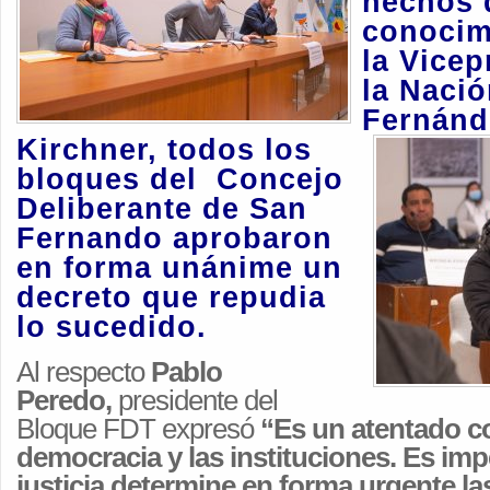
hechos 
conocim
la Vicep
la Nació
Fernánd
Kirchner, todos
los
bloques del Concejo
Deliberante de San
Fernando aprobaron
en forma unánime un
decreto que repudia
lo sucedido.
Al respecto
Pablo
Peredo,
presidente del
Bloque FDT expresó
“Es un atentado co
democracia y las instituciones. Es imp
justicia determine en forma urgente la