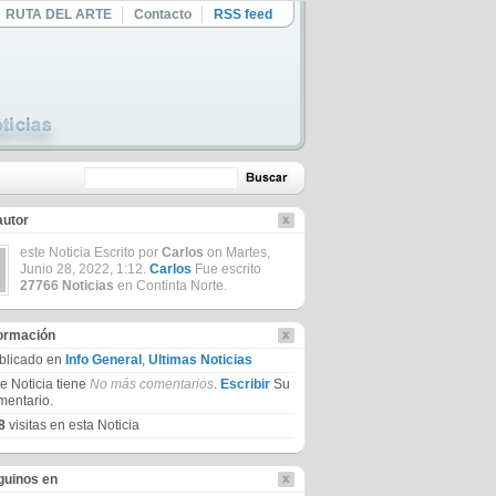
RUTA DEL ARTE
Contacto
RSS feed
autor
este Noticia Escrito por
Carlos
on Martes,
Junio 28, 2022, 1:12.
Carlos
Fue escrito
27766 Noticias
en Continta Norte.
formación
blicado en
Info General
,
Ultimas Noticias
te Noticia tiene
No más comentarios
.
Escribir
Su
mentario.
8
visitas en esta Noticia
guinos en