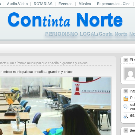
s
Audio-Video
ROTARIAS
Eventos
Música
Espectáculos- Cine
El 
artelli: un símbolo municipal que enseña a grandes y chicos
un símbolo municipal que enseña a grandes y chicos
In
Pu
es
co
69
Se