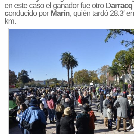
en este caso el ganador fue otro D
arracq
c
onducido por
Marín
, quién tardó 28.3′ e
km.