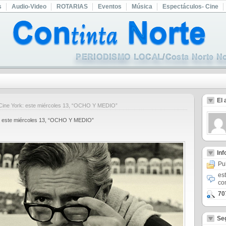
s
Audio-Video
ROTARIAS
Eventos
Música
Espectáculos- Cine
El 
El Cine York: este miércoles 13, “OCHO Y MEDIO”
ork: este miércoles 13, “OCHO Y MEDIO”
In
Pu
es
co
70
Se