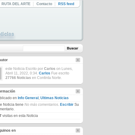
RUTA DEL ARTE
Contacto
RSS feed
autor
este Noticia Escrito por
Carlos
on Lunes,
Abril 11, 2022, 0:34.
Carlos
Fue escrito
27766 Noticias
en Continta Norte.
formación
blicado en
Info General
,
Ultimas Noticias
te Noticia tiene
No más comentarios
.
Escribir
Su
mentario.
7
visitas en esta Noticia
guinos en