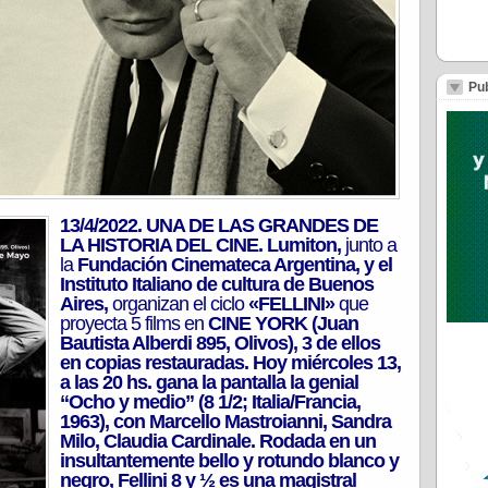
Pub
13/4/2022. UNA DE LAS GRANDES DE
LA HISTORIA DEL CINE. Lumiton,
junto a
la
Fundación Cinemateca Argentina, y el
Instituto Italiano de cultura de Buenos
Aires,
organizan el ciclo
«FELLINI»
que
proyecta 5 films en
CINE YORK (Juan
Bautista Alberdi 895, Olivos), 3 de ellos
en copias restauradas. Hoy miércoles 13,
a las 20 hs. gana la pantalla la genial
“Ocho y medio” (8 1/2; Italia/Francia,
1963), con Marcello Mastroianni, Sandra
Milo, Claudia Cardinale. Ro­da­da en un
insultantemente bello y rotundo blanco y
negro, Fellini 8 y ½ es una ma­gistral