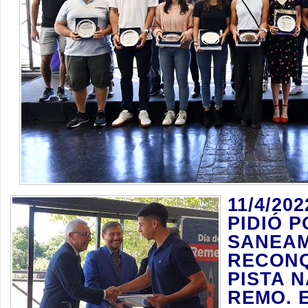
11/4/20
PIDIÓ P
SANEAM
RECONQ
PISTA 
REMO.