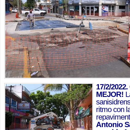
17/2/2022
MEJOR!
L
sanisidren
ritmo con l
repavimenta
Antonio S