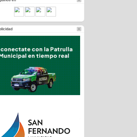
guinos en
licidad