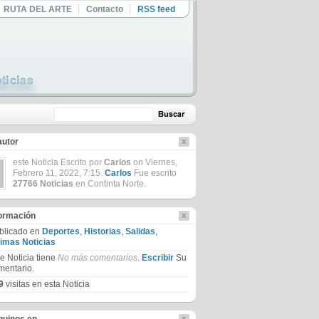
RUTA DEL ARTE
Contacto
RSS feed
autor
este Noticia Escrito por
Carlos
on Viernes,
Febrero 11, 2022, 7:15.
Carlos
Fue escrito
27766 Noticias
en Continta Norte.
formación
blicado en
Deportes
,
Historias
,
Salidas
,
timas Noticias
te Noticia tiene
No más comentarios
.
Escribir
Su
mentario.
9
visitas en esta Noticia