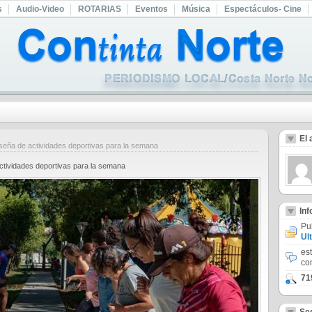
s
Audio-Video
ROTARIAS
Eventos
Música
Espectáculos- Cine
El 
a de actividades deportivas para la semana
ividades deportivas para la semana
In
Pu
Ul
es
co
71