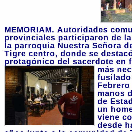
MEMORIAM.
Autoridades comu
provinciales participaron de l
la parroquia Nuestra Señora d
Tigre centro, donde se destacó
protagónico del sacerdote en 
más nec
fusilado
Febrero
manos d
de E
sta
un home
viene c
desde h