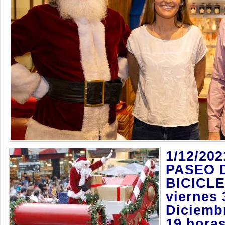
1/12/20
PASEO 
BICICL
viernes 
Diciembr
19 horas