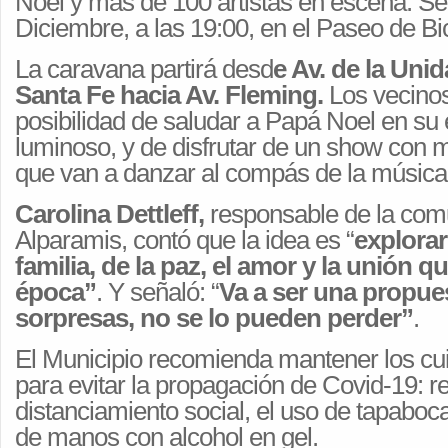
Noel y más de 100 artistas en escena. Ser
Diciembre, a las 19:00, en el Paseo de Bic
La caravana partirá
desd
e Av. de la Uni
Santa Fe hacia Av. Fleming
.
Los vecinos
posibilidad de saludar a Papá Noel en su
luminoso, y de disfrutar de un show con m
que van a danzar al compás de la música
Carolina Dettleff,
responsable de la com
Alparamis, contó que la idea es “
explorar 
familia, de la paz, el amor y la unión q
época”
. Y señaló: “
Va a ser una propues
sorpresas, no se lo pueden perder”
.
El Municipio recomienda mantener los cui
para evitar la propagación de Covid-19: re
distanciamiento social, el uso de tapaboca
de manos con alcohol en gel.