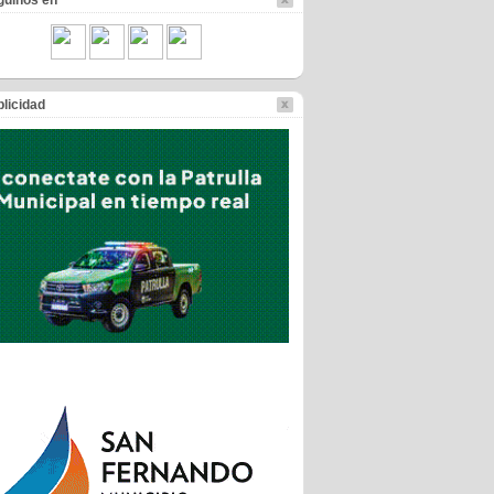
guinos en
licidad