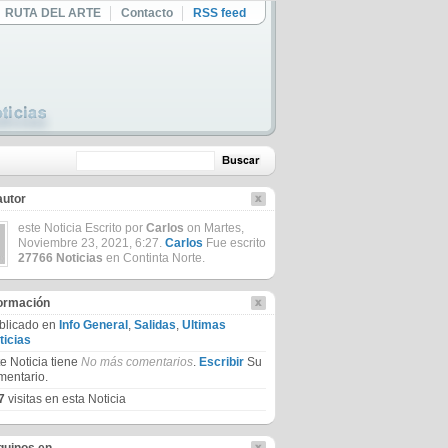
RUTA DEL ARTE
Contacto
RSS feed
autor
este Noticia Escrito por
Carlos
on Martes,
Noviembre 23, 2021, 6:27.
Carlos
Fue escrito
27766 Noticias
en Continta Norte.
formación
blicado en
Info General
,
Salidas
,
Ultimas
ticias
te Noticia tiene
No más comentarios
.
Escribir
Su
mentario.
7
visitas en esta Noticia