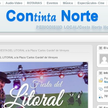
s
Audio-Video
ROTARIAS
Eventos
Música
Espectáculos- Cine
El 
IESTA DEL LITORAL a la Plaza ‘Carlos Gardel’ de Virreyes
 LITORAL a la Plaza ‘Carlos Gardel’ de Virreyes
In
Pu
No
es
co
70