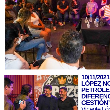
10/11/2021
LÓPEZ N
PETRÓLE
DIFERENC
GESTIÓN
Vicente Ló