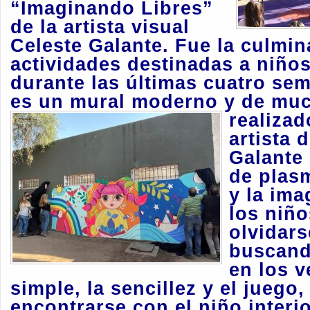
“Imaginando Libres”
de la artista visual
Celeste Galante. Fue la culmin
actividades destinadas a niños
durante las últimas cuatro se
es un mural moderno y de muc
realizad
artista 
Galante 
de plasm
y la ima
los niñ
olvidars
buscand
en los v
simple, la sencillez y el juego,
encontrarse con el niño interi