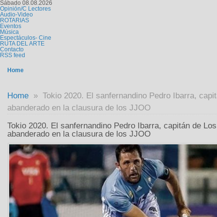
Sábado 08.08.2026
Opinión/C Lectores
Audio-Video
ROTARIAS
Eventos
Música
Espectáculos- Cine
RUTA DEL ARTE
Contacto
RSS feed
Home
Home
» Tokio 2020. El sanfernandino Pedro Ibarra, capit
abanderado en la clausura de los JJOO
Tokio 2020. El sanfernandino Pedro Ibarra, capitán de Los
abanderado en la clausura de los JJOO