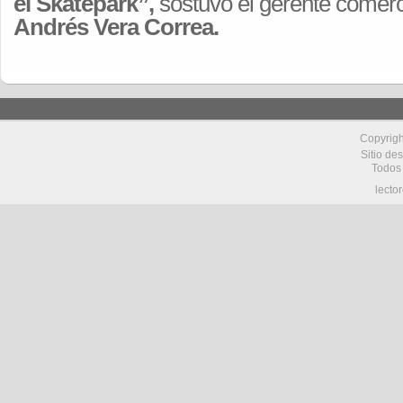
el Skatepark”,
sostuvo el gerente comerci
Andrés Vera Correa.
Copyrig
Sitio de
Todos
lecto