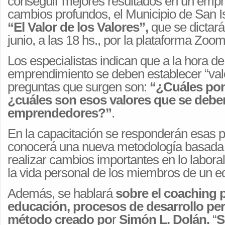
conseguir mejores resultados en un empr
cambios profundos, el Municipio de San Isi
“El Valor de los Valores”,
que se dictará
junio, a las 18 hs., por la plataforma Zoom
Los especialistas indican que a la hora de 
emprendimiento se deben establecer “valo
preguntas que surgen son:
“¿Cuáles pon
¿cuáles son esos valores que se deb
emprendedores?”
.
En la capacitación se responderán esas p
conocerá una nueva metodología basada 
realizar cambios importantes en lo labora
la vida personal de los miembros de un e
Además, se hablará
sobre el coaching p
educación, procesos de desarrollo pers
método creado po
r
Simón L. Dolán.
“
S